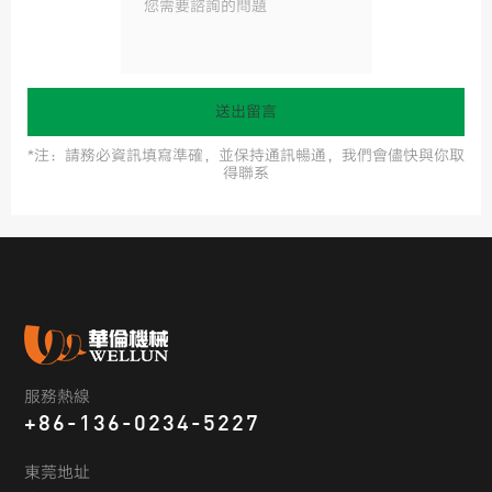
送出留言
*注：請務必資訊填寫準確，並保持通訊暢通，我們會儘快與你取
得聯系
服務熱線
+86-136-0234-5227
東莞地址