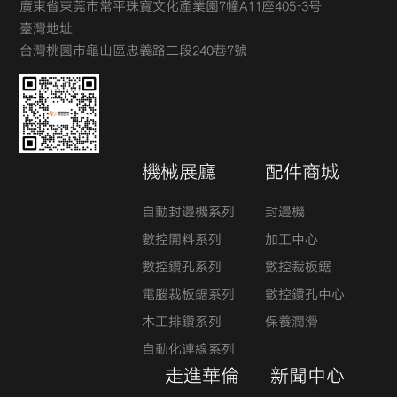
廣東省東莞市常平珠寶文化產業園7幢A11座405-3号
臺灣地址
台灣桃園市龜山區忠義路二段240巷7號
機械展廳
配件商城
自動封邊機系列
封邊機
數控開料系列
加工中心
數控鑽孔系列
數控裁板鋸
電腦裁板鋸系列
數控鑽孔中心
木工排鑽系列
保養潤滑
自動化連線系列
走進華倫
新聞中心