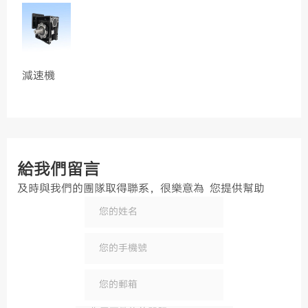
減速機
給我們留言
及時與我們的團隊取得聯系，很樂意為 您提供幫助