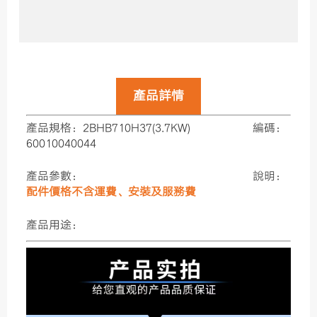
產品詳情
產品規格：2BHB710H37(3.7KW)
編碼：
60010040044
產品參數：
說明：
配件價格不含運費、安裝及服務費
產品用途：